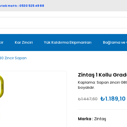
 Hattı : 0530 525 49 88
ir
Kar Zinciri
Yük Kaldırma Ekipmanları
Bağlama ve 
 80 Zincir Sapan
Zintaş 1 Kollu Gra
Kaplama: Sapan zinciri G80,
boyalıdır.
₺1.189,10
₺1.447,60
Marka
:
Zintaş