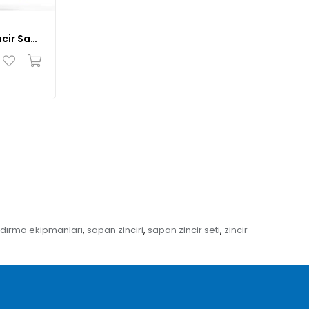
Zintaş 4 Kollu Grade 80 Zincir Sapan
ldırma ekipmanları
sapan zinciri
sapan zincir seti
zincir
,
,
,