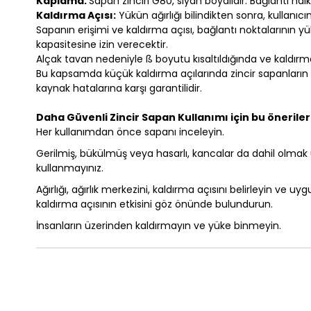
Kaplama:
Sapan zinciri G80, siyah boyalıdır. Bağlantı halk
Kaldırma Açısı:
Yükün ağırlığı bilindikten sonra, kullanıcı
Sapanın erişimi ve kaldırma açısı, bağlantı noktalarının yü
kapasitesine izin verecektir.
Alçak tavan nedeniyle ß boyutu kısaltıldığında ve kaldırm
Bu kapsamda küçük kaldırma açılarında zincir sapanların çal
kaynak hatalarına karşı garantilidir.
Daha Güvenli Zincir Sapan Kullanımı için bu önerileri
Her kullanımdan önce sapanı inceleyin.
Gerilmiş, bükülmüş veya hasarlı, kancalar da dahil olmak ü
kullanmayınız.
Ağırlığı, ağırlık merkezini, kaldırma açısını belirleyin ve 
kaldırma açısının etkisini göz önünde bulundurun.
İnsanların üzerinden kaldırmayın ve yüke binmeyin.