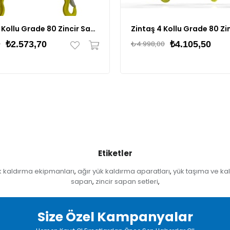
Zintaş 2 Kollu Grade 80 Zincir Sapan
0
₺2.573,70
₺4.998,00
₺4.105,50
Etiketler
k kaldırma ekipmanları
ağır yük kaldırma aparatları
yük taşıma ve ka
,
,
sapan
zincir sapan setleri
,
,
Size Özel Kampanyalar