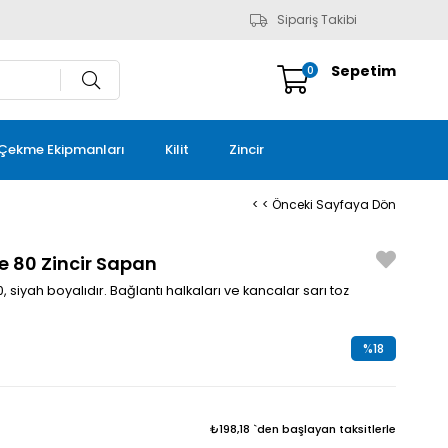
Sipariş Takibi
Sepetim
0
Çekme Ekipmanları
Kilit
Zincir
< < Önceki Sayfaya Dön
de 80 Zincir Sapan
 siyah boyalıdır. Bağlantı halkaları ve kancalar sarı toz
%
18
İndirim
₺198,18
`den başlayan taksitlerle