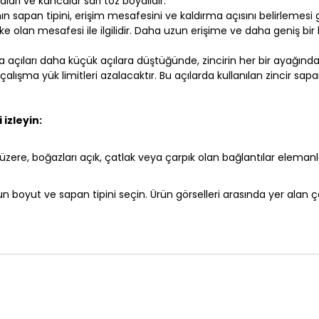
aları ve kancalar sarı toz boyalıdır.
nın sapan tipini, erişim mesafesini ve kaldırma açısını belirlemesi g
ke olan mesafesi ile ilgilidir. Daha uzun erişime ve daha geniş bir
a açıları daha küçük açılara düştüğünde, zincirin her bir ayağında
ışma yük limitleri azalacaktır. Bu açılarda kullanılan zincir sapan
 izleyin:
zere, boğazları açık, çatlak veya çarpık olan bağlantılar elemanla
uygun boyut ve sapan tipini seçin. Ürün görselleri arasında yer alan